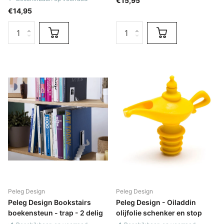
€15,95
€14,95
Peleg Design
Peleg Design
Peleg Design Bookstairs
Peleg Design - Oiladdin
boekensteun - trap - 2 delig
olijfolie schenker en stop