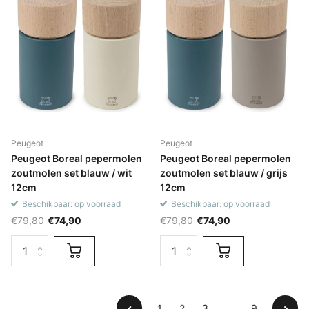
Peugeot
Peugeot
Peugeot Boreal pepermolen
Peugeot Boreal pepermolen
zoutmolen set blauw / wit
zoutmolen set blauw / grijs
12cm
12cm
Beschikbaar: op voorraad
Beschikbaar: op voorraad
€79,80
€74,90
€79,80
€74,90
1
2
3
…
9