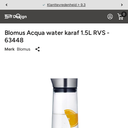
Klanttevredenheid > 9.3
0
Toff Design
Blomus Acqua water karaf 1.5L RVS -
63448
Merk
Blomus