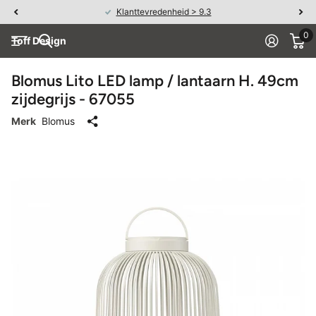
Klanttevredenheid > 9.3
0
Toff Design
Blomus Lito LED lamp / lantaarn H. 49cm
zijdegrijs - 67055
Merk
Blomus