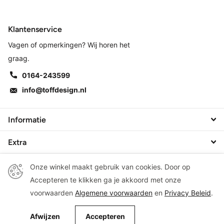
Klantenservice
Vagen of opmerkingen? Wij horen het
graag.
0164-243599
info@toffdesign.nl
Informatie
Extra
Onze winkel maakt gebruik van cookies. Door op
Accepteren te klikken ga je akkoord met onze
©
2026
Toff Design, living & gifts
voorwaarden
Algemene voorwaarden
en
Privacy Beleid
.
Afwijzen
Accepteren