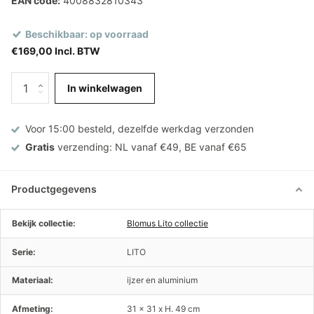
EAN code:
4008832810343
Beschikbaar: op voorraad
€169,00 Incl. BTW
In winkelwagen
Voor 15:00 besteld, dezelfde werkdag verzonden
Gratis
verzending: NL vanaf €49, BE vanaf €65
Productgegevens
Bekijk collectie:
Blomus Lito collectie
Serie:
LITO
Materiaal:
ijzer en aluminium
Afmeting:
31 x 31 x H. 49 cm