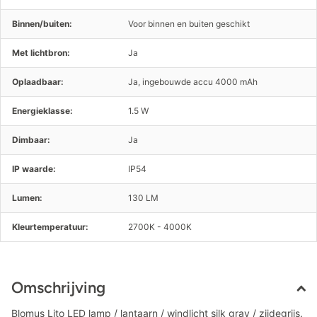
Binnen/buiten:
Voor binnen en buiten geschikt
Met lichtbron:
Ja
Oplaadbaar:
Ja, ingebouwde accu 4000 mAh
Energieklasse:
1.5 W
Dimbaar:
Ja
IP waarde:
IP54
Lumen:
130 LM
Kleurtemperatuur:
2700K - 4000K
Omschrijving
Blomus Lito LED lamp / lantaarn / windlicht silk gray / zijdegrijs.