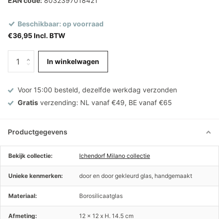
EAN code:
8032397018421
Beschikbaar: op voorraad
€36,95 Incl. BTW
In winkelwagen
Voor 15:00 besteld, dezelfde werkdag verzonden
Gratis
verzending: NL vanaf €49, BE vanaf €65
Productgegevens
Bekijk collectie:
Ichendorf Milano collectie
Unieke kenmerken:
door en door gekleurd glas, handgemaakt
Materiaal:
Borosilicaatglas
Afmeting:
12 x 12 x H. 14.5 cm