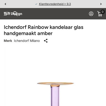
Klanttevredenheid > 9.3
0
Toff Design
Ichendorf Rainbow kandelaar glas
handgemaakt amber
Merk
Ichendorf Milano