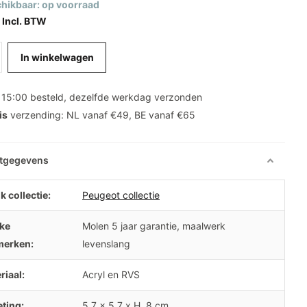
hikbaar: op voorraad
 Incl. BTW
In winkelwagen
 15:00 besteld, dezelfde werkdag verzonden
is
verzending: NL vanaf €49, BE vanaf €65
tgegevens
k collectie:
Peugeot collectie
ke
Molen 5 jaar garantie, maalwerk
merken:
levenslang
riaal:
Acryl en RVS
ting:
5.7 x 5.7 x H. 8 cm