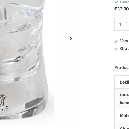
Besc
€33,90
Voor
Grat
Produc
Bekij
Unie
ken
Mate
Afme