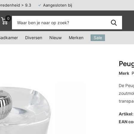
vredenheid > 9.3
Aangesloten bij
Webshop Keurmerk
0
Badkamer
Diversen
Nieuw
Merken
Sale
Peug
Merk
P
De Peug
zoutmol
transpa
Artikel:
EAN co