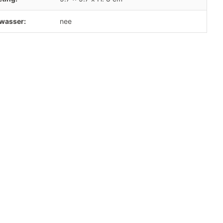
wasser:
nee