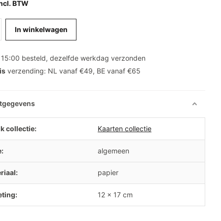
ncl. BTW
In winkelwagen
 15:00 besteld, dezelfde werkdag verzonden
is
verzending: NL vanaf €49, BE vanaf €65
tgegevens
k collectie:
Kaarten collectie
e:
algemeen
riaal:
papier
ting:
12 x 17 cm