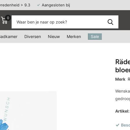
vredenheid > 9.3
Aangesloten bij
Webshop Keurmerk
0
Badkamer
Diversen
Nieuw
Merken
Sale
Räde
blo
Merk
R
Wenskaa
gedroog
Artikel:
Besc