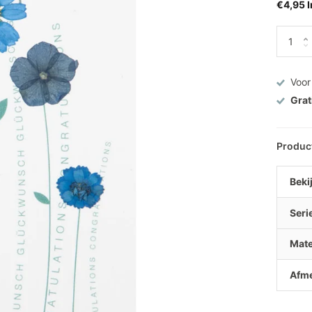
€4,95 I
Voor
Grat
Produc
Bekij
Seri
Mate
Afme