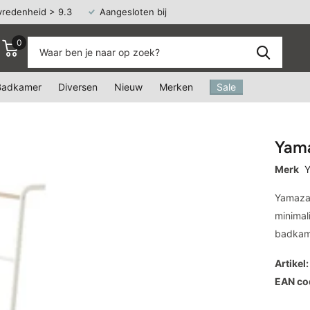
vredenheid > 9.3
Aangesloten bij
Webshop Keurmerk
0
Badkamer
Diversen
Nieuw
Merken
Sale
Yama
Merk
Y
Yamazak
minimal
badkame
Artikel:
EAN co